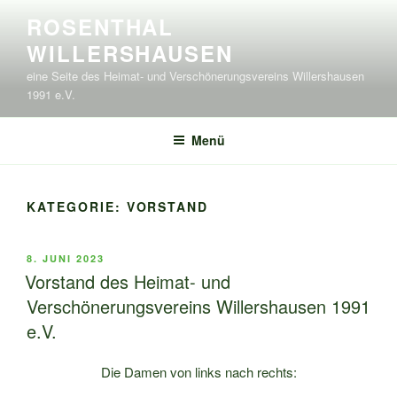
Zum
ROSENTHAL
Inhalt
WILLERSHAUSEN
springen
eine Seite des Heimat- und Verschönerungsvereins Willershausen
1991 e.V.
Menü
KATEGORIE:
VORSTAND
VERÖFFENTLICHT
8. JUNI 2023
AM
Vorstand des Heimat- und
Verschönerungsvereins Willershausen 1991
e.V.
Die Damen von links nach rechts: